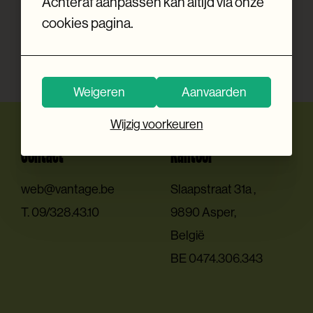
Simon Vanden
Achteraf aanpassen kan altijd via onze
Haesevelde
cookies pagina.
Weigeren
Aanvaarden
Wijzig voorkeuren
Contact
Kantoor
E.
web@vantage.be
Slaapstraat 31a ,
T.
09/328.43.10
9890 Asper,
België
BE 0474.306.343