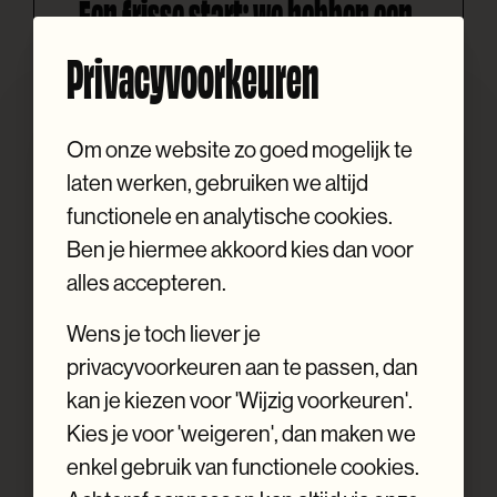
Een frisse start: we hebben een
nieuwe huisstijl en website!
Privacyvoorkeuren
15 June 2026
Bij Webatvantage geloven we dat
Om onze website zo goed mogelijk te
een sterke online aanwezigheid het
laten werken, gebruiken we altijd
verschil maakt. Daarom vonden we
functionele en analytische cookies.
het tijd om onze eigen website
Ben je hiermee akkoord kies dan voor
onder handen te nemen. Met een
alles accepteren.
vernieuwde huisstijl en een
gloednieuwe website laten we zien
Wens je toch liever je
waar we elke dag voor staan:
privacyvoorkeuren aan te passen, dan
maatwerk websites en webshops
kan je kiezen voor 'Wijzig voorkeuren'.
die echt werk...
Kies je voor 'weigeren', dan maken we
enkel gebruik van functionele cookies.