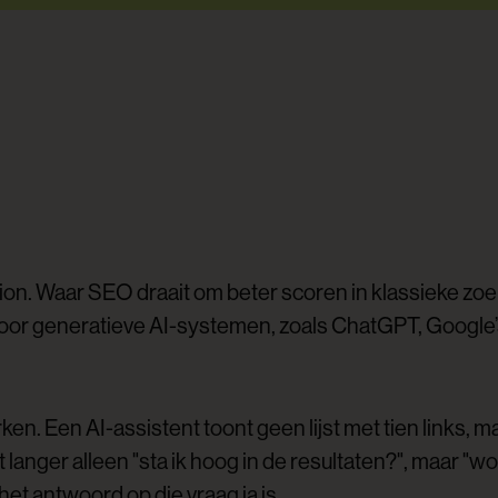
ion. Waar SEO draait om beter scoren in klassieke z
r generatieve AI-systemen, zoals ChatGPT, Google’s A
erken. Een AI-assistent toont geen lijst met tien link
 langer alleen "sta ik hoog in de resultaten?", maar "
et antwoord op die vraag ja is.