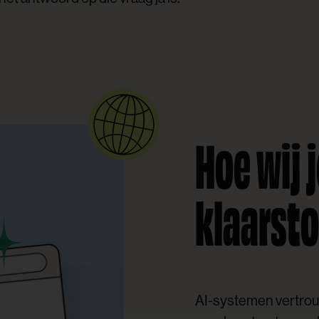
Hoe wij 
klaarsto
AI-systemen vertrouw