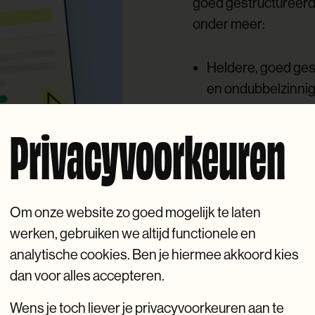
goed gestructureerd 
onder meer:
Heldere, goed ges
en ondubbelzinnig
informatie vlot ka
Privacyvoorkeuren
Gestructureerde d
expliciet maken, z
ook begrijpen.
Autoriteit en bet
Om onze website zo goed mogelijk te laten
zoekmachines ver
werken, gebruiken we altijd functionele en
vertrouwen.
analytische cookies. Ben je hiermee akkoord kies
dan voor alles accepteren.
Een sterke techni
probleemloos kunn
Wens je toch liever je privacyvoorkeuren aan te