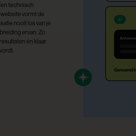
Een technisch
 website vormt de
atie nooit los van je
tbreiding ervan. Zo
resultaten én klaar
wordt.