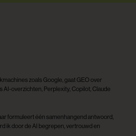
oekmachines zoals Google, gaat GEO over
I-overzichten, Perplexity, Copilot, Claude
s, maar formuleert één samenhangend antwoord,
word ik door de AI begrepen, vertrouwd en