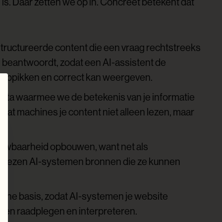
is. Daar zetten we op in. Concreet betekent dat
tructureerde content die een vraag rechtstreeks
 beantwoordt, zodat een AI-assistent de
n oppikken en correct kan weergeven.
ata waarmee we de betekenis van je informatie
odat machines je content niet alleen lezen, maar
rouwbaarheid opbouwen, want net als
kiezen AI-systemen bronnen die ze kunnen
sche basis, zodat AI-systemen je website
en raadplegen en interpreteren.