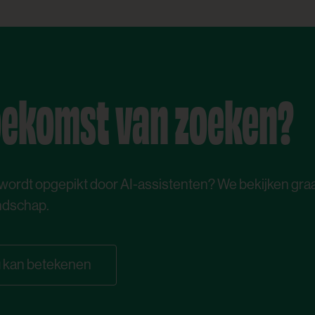
toekomst van zoeken?
wordt opgepikt door AI-assistenten? We bekijken graa
ndschap.
ou kan betekenen