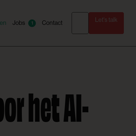
Let's talk
ten
Jobs
Contact
1
or het AI-