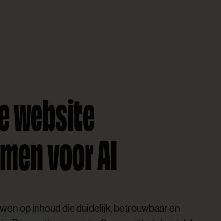
je website
men voor AI
en op inhoud die duidelijk, betrouwbaar en