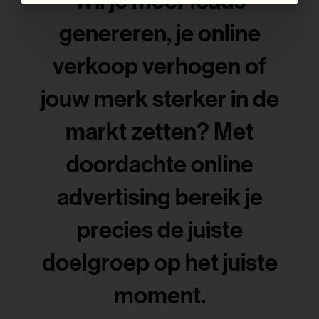
Wil je meer leads
genereren, je online
verkoop verhogen of
jouw merk sterker in de
markt zetten? Met
doordachte online
advertising bereik je
precies de juiste
doelgroep op het juiste
moment.