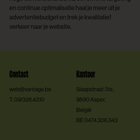
en continue optimalisatie haal je meer uit je
advertentiebudget en trek je kwalitatief
verkeer naar je website.
Contact
Kantoor
E.
web@vantage.be
Slaapstraat 31a ,
T.
09/328.43.10
9890 Asper,
België
BE 0474.306.343