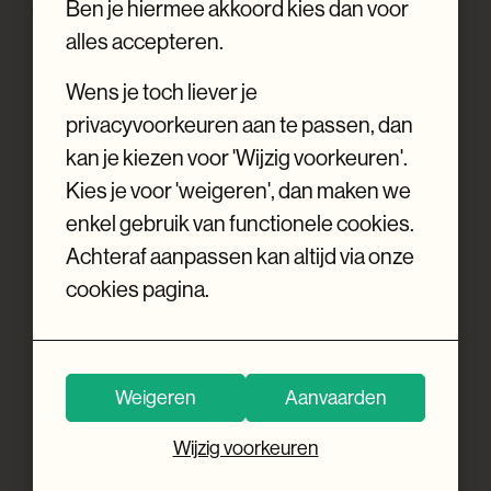
je jouw merk op een impactvolle manier onder
Ben je hiermee akkoord kies dan voor
de aandacht brengen en gebruikers
alles accepteren.
begeleiden in hun customer journey.
Wens je toch liever je
privacyvoorkeuren aan te passen, dan
kan je kiezen voor 'Wijzig voorkeuren'.
Kies je voor 'weigeren', dan maken we
enkel gebruik van functionele cookies.
Achteraf aanpassen kan altijd via onze
cookies pagina.
Weigeren
Aanvaarden
Wijzig voorkeuren