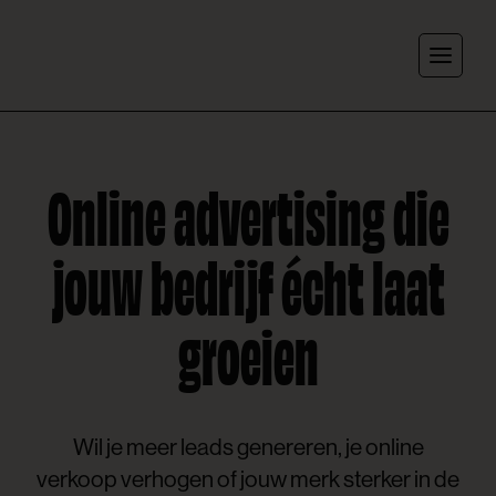
Skip to content
Online advertising die
jouw bedrijf écht laat
groeien
Wil je meer leads genereren, je online
verkoop verhogen of jouw merk sterker in de