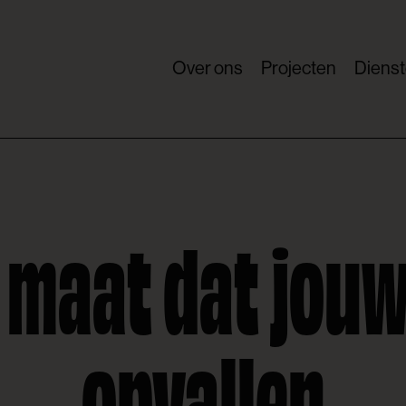
Over ons
Projecten
Diens
 maat dat jouw
opvallen