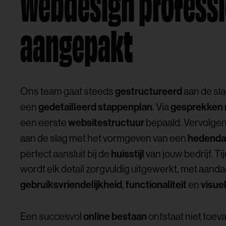
Webdesign professi
aangepakt
gestructureerd
Ons team gaat steeds
aan de sl
gedetailleerd stappenplan
gesprekken 
een
. Via
websitestructuur
een eerste
bepaald. Vervolgen
hedenda
aan de slag met het vormgeven van een
huisstijl
perfect aansluit bij de
van jouw bedrijf. Ti
wordt elk detail zorgvuldig uitgewerkt, met aanda
gebruiksvriendelijkheid
functionaliteit
visue
,
en
online bestaan
Een succesvol
ontstaat niet toeva