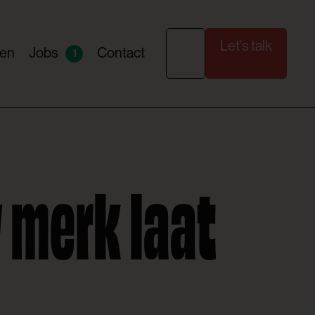
Let's talk
ten
Jobs
Contact
1
 merk laat