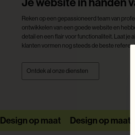
Je website in handen v
Reken op een gepassioneerd team van profes
ontwikkelen van een goede website en hebbe
detail en een flair voor functionaliteit. Laat
klanten vormen nog steeds de beste referent
Ontdek al onze diensten
Design op maat
Design op maat