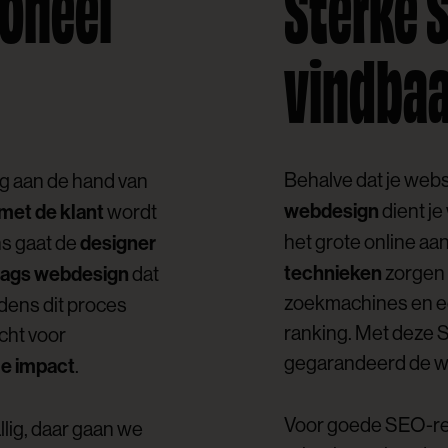
oneel
Sterke 
vindbaa
Behalve dat je webs
ag aan de hand van
webdesign
met de klant
dient j
wordt
designer
het grote online aa
s gaat de
technieken
ags webdesign
zorgen 
dat
zoekmachines en ee
jdens dit proces
ranking. Met deze 
cht voor
gegarandeerd de weg
le impact
.
Voor goede SEO-res
llig, daar gaan we