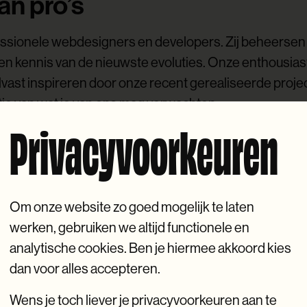
an pro’s
sionele webdesigners en developers. Zij beheersen d
n kennis van de nieuwste evoluties. Onze enthousias
 je alvast inspireren door onze recent gerealiseerde pro
ie van wat je van ons mag verwachten.
Privacyvoorkeuren
Om onze website zo goed mogelijk te laten
werken, gebruiken we altijd functionele en
analytische cookies. Ben je hiermee akkoord kies
dan voor alles accepteren.
Design op maat
Design op maa
Wens je toch liever je privacyvoorkeuren aan te