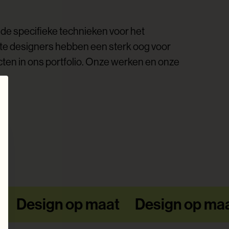
e specifieke technieken voor het
te designers hebben een sterk oog voor
jecten in ons portfolio. Onze werken en onze
t
Design op maat
Design op ma