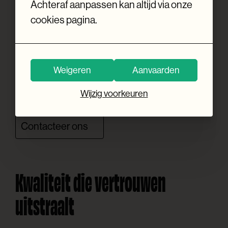
Achteraf aanpassen kan altijd via onze
doorgeven.
cookies pagina.
flexibiliteit
Zo heb je de
om te kiezen wat het
best bij jouw werking past, met altijd de
Weigeren
Aanvaarden
garantie op een professioneel en kwalitatief
eindresultaat.
Wijzig voorkeuren
Contacteer ons
Kwaliteit die vertrouwen
uitstraalt