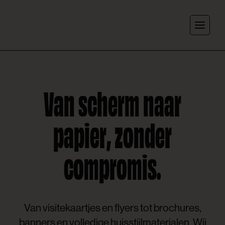
Skip to content
Van scherm naar
papier, zonder
compromis.
Van visitekaartjes en flyers tot brochures,
banners en volledige huisstijlmaterialen. Wij