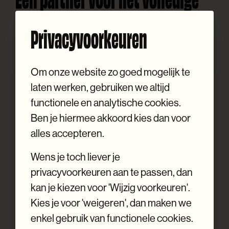
traject
Privacyvoorkeuren
Je hoeft zelf niet op zoek te gaan naar
ontwerpers, drukkerijen of leveranciers. Wij
Om onze website zo goed mogelijk te
begeleiden het volledige traject
van concept
laten werken, gebruiken we altijd
en grafisch ontwerp tot de volledige
functionele en analytische cookies.
uitwerking van je drukwerk.
Ben je hiermee akkoord kies dan voor
alles accepteren.
We kunnen de opvolging en productie volledig
Wens je toch liever je
voor jou verzorgen via onze vaste drukkerij,
privacyvoorkeuren aan te passen, dan
zodat je zeker bent van een vlot proces en een
kan je kiezen voor 'Wijzig voorkeuren'.
consistente kwaliteit. Liever zelf je drukkerij
Kies je voor 'weigeren', dan maken we
perfect
aansturen? Dan leveren wij een
enkel gebruik van functionele cookies.
drukklaar bestand
aan dat je rechtstreeks kan