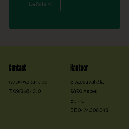
Let's talk!
Contact
Kantoor
E.
web@vantage.be
Slaapstraat 31a ,
T.
09/328.43.10
9890 Asper,
België
BE 0474.306.343